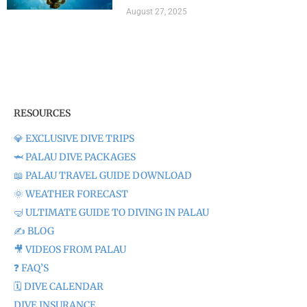
August 27, 2025
RESOURCES
💎 EXCLUSIVE DIVE TRIPS
🦈 PALAU DIVE PACKAGES
📖 PALAU TRAVEL GUIDE DOWNLOAD
🌞 WEATHER FORECAST
🤿 ULTIMATE GUIDE TO DIVING IN PALAU
✍️ BLOG
🎥 VIDEOS FROM PALAU
❓ FAQ’S
🗓️ DIVE CALENDAR
DIVE INSURANCE